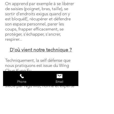
On apprend par exemple à se libérer
de saisies (poignet, bras, taille), se
sortir d'endroits exigus quand on y
est bloquéE, récupérer et défendre
son espace personnel, parer les
coups, frapper efficacement, se
protéger, s'échapper, s'ancrer,
respirer...
D'où vient notre technique ?
T
echniquement, la self défense que
nous pratiquons est issue du Wing
Chun Kung Fu
Le Wing Chun a été crée au 18ème
Phone
Email
siècle par Ngu Mui, nonne et experte
du Kung Fu Shaolin. Confrontée
quotidiennement à la violence d'un
pays en guerre, elle comprend
rapidement la nécessité de
développer