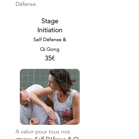
Défense
Stage
Initiation
Self Défense &
Qi Gong
35
€
A valoir pour tous nos