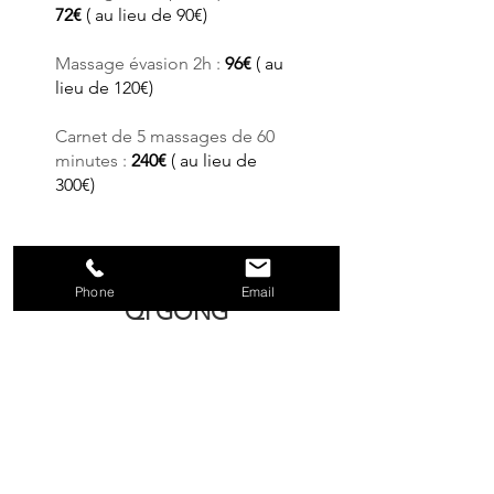
72€
( au lieu de 90€)
Massage évasion 2h :
96€
( au
lieu de 120€)
Carnet de 5 massages de 60
minutes :
240€
( au lieu de
300€)
Vidéos
Phone
Email
QI GONG
fo
rmes
complèt
es
15
€