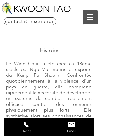
KWOON TAO
contact & inscription
Histoire
Le Wing Chun a été crée au 18ème
siècle par Ngu Mui, nonne et experte
du Kung Fu Shaolin. Confrontée
quotidiennement à la violence d'un
pays en guerre, elle comprend
rapidement la nécessité de développer
un système de combat réellement
efficace contre des ennemis
physiquement plus forts. Elle
synthétise alors ses connaissances de
Kung Fu et met au point son propre
système de combat, qui prend le nom
Phone
Email
de sa première disciple: Wing Chun "